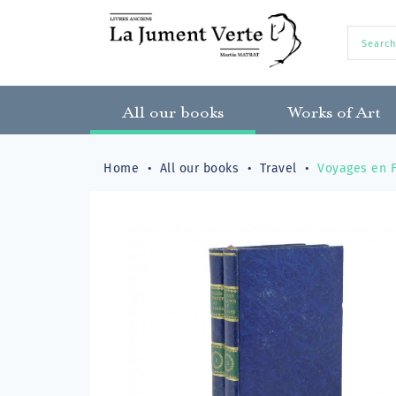
All our books
Works of Art
Home
All our books
Travel
Voyages en F