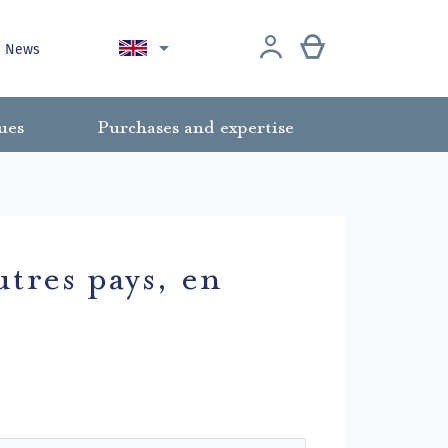

News
ues
Purchases and expertise
utres pays, en