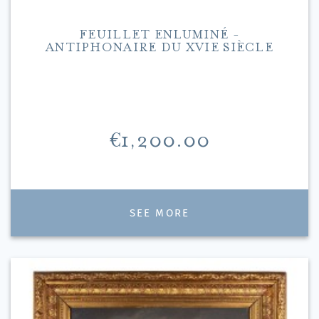
FEUILLET ENLUMINÉ -
ANTIPHONAIRE DU XVIE SIÈCLE
Price
€1,200.00
SEE MORE