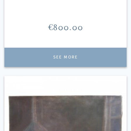
Price
€800.00
SEE MORE