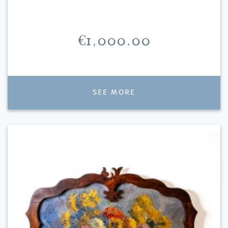
Price
€1,000.00
SEE MORE