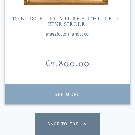
DENTISTE - PEINTURE À L'HUILE DU
XIXE SIÈCLE.
Maggiotto Francesco
Price
€2,800.00
SEE MORE

BACK TO TOP