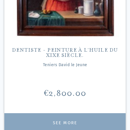
DENTISTE - PEINTURE À L'HUILE DU
XIXE SIÈCLE.
Teniers David le Jeune
Price
€2,800.00
SEE MORE