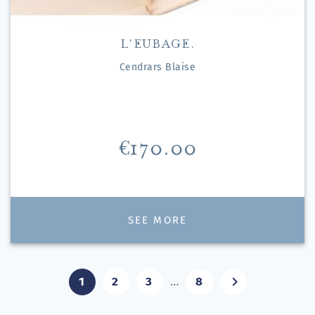
L'EUBAGE.
Cendrars Blaise
Price
€170.00
SEE MORE

1
2
3
…
8