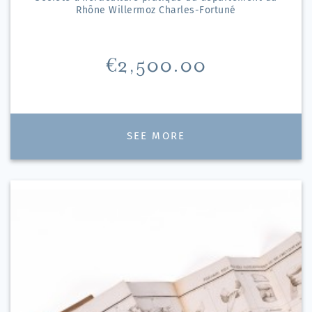
Rhône Willermoz Charles-Fortuné
Price
€2,500.00
SEE MORE