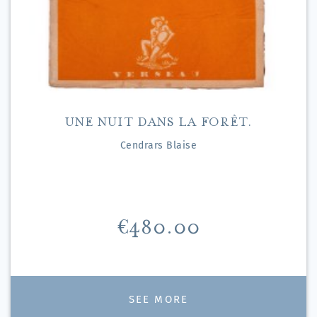
UNE NUIT DANS LA FORÊT.
Cendrars Blaise
Price
€480.00
SEE MORE