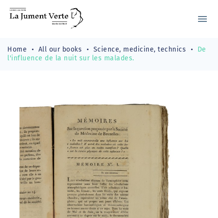
menu
Home
All our books
Science, medicine, technics
De
l'influence de la nuit sur les malades.