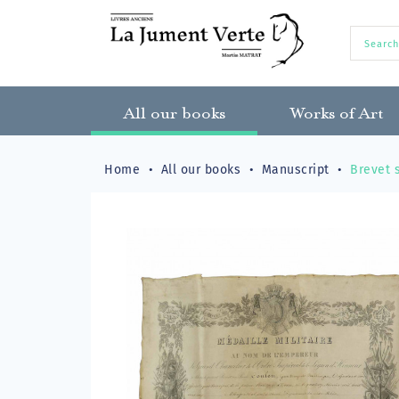
All our books
Works of Art
Home
All our books
Manuscript
Brevet s