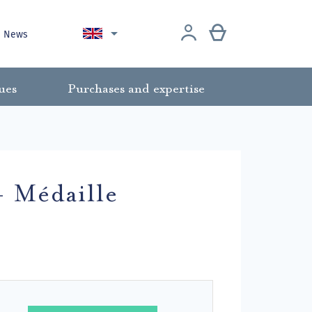

News
ues
Purchases and expertise
- Médaille
.