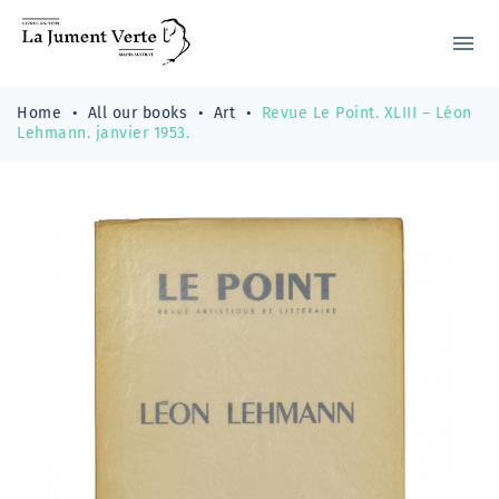
menu
Home
All our books
Art
Revue Le Point. XLIII – Léon
Lehmann. janvier 1953.