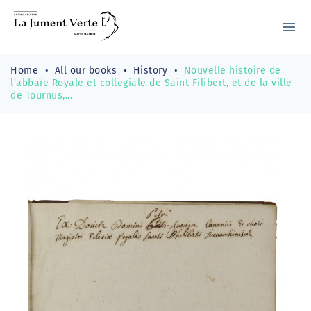
menu
Home
All our books
History
Nouvelle histoire de
l'abbaïe Royale et collegiale de Saint Filibert, et de la ville
de Tournus,...