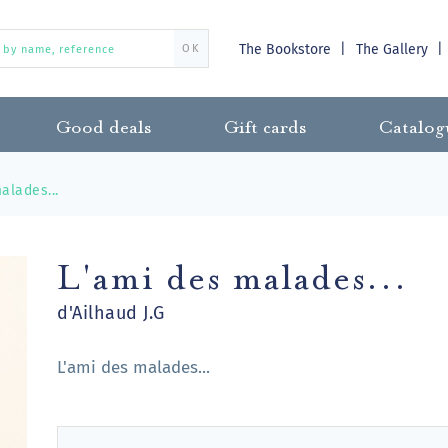
The Bookstore
The Gallery
OK
Good deals
Gift cards
Catalog
alades...
L'ami des malades...
d'Ailhaud J.G
L'ami des malades...