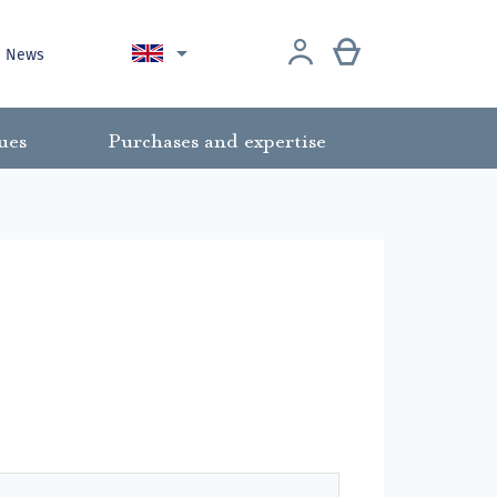

News
ues
Purchases and expertise