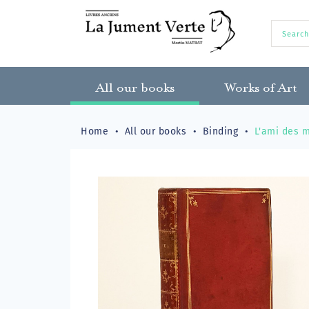
All our books
Works of Art
Home
All our books
Binding
L'ami des m