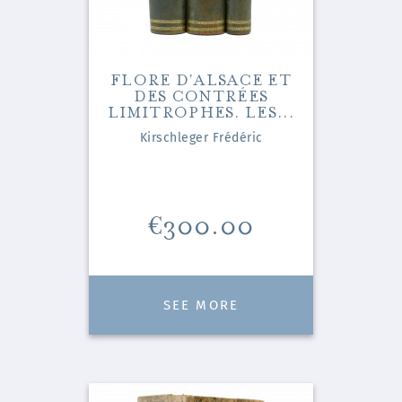
FLORE D'ALSACE ET
DES CONTRÉES
LIMITROPHES. LES...
Kirschleger Frédéric
Price
€300.00
SEE MORE