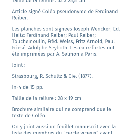
Taille de la reliure : 33 x 25,5 cm
Article signé Coléo pseudonyme de Ferdinand
Reiber.
Les planches sont signées Joseph Wencker; Ed.
Heitz; Ferdinand Reiber; Paul Reiber;
Touchemoulin; Fréd. Weiss; Fritz Arnold; Paul
Friesé; Adolphe Seyboth. Les eaux-fortes ont
été imprimées par A. Salmon à Paris.
Joint :
Strasbourg, R. Schultz & Cie, (1877).
In-4 de 15 pp.
Taille de la reliure : 28 x 19 cm
Brochure similaire qui ne comprend que le
texte de Coléo.
On y joint aussi un feuillet manuscrit avec la
liste des membres du "cercle vicieux" ayant