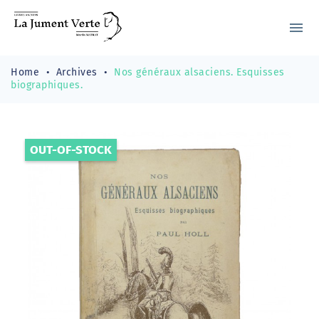
menu
Home
Archives
Nos généraux alsaciens. Esquisses
biographiques.
OUT-OF-STOCK