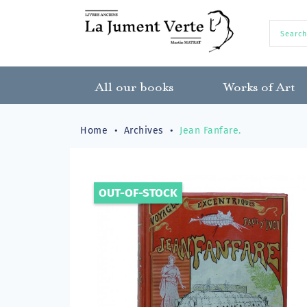
All our books
Works of Art
Home
Archives
Jean Fanfare.
OUT-OF-STOCK