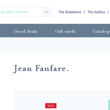
The Bookstore
The Gallery
OK
Good deals
Gift cards
Catalog
Jean Fanfare.
SOLD