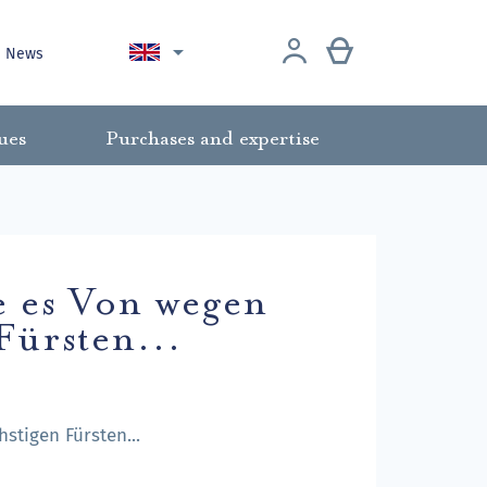

News
ues
Purchases and expertise
 es Von wegen
Fürsten...
tigen Fürsten...