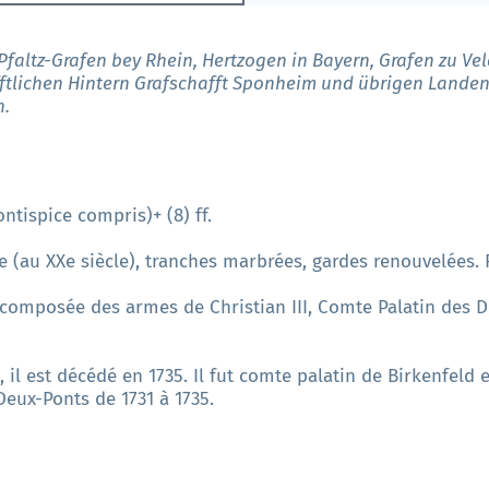
n Pfaltz-Grafen bey Rhein, Hertzogen in Bayern, Grafen zu 
fftlichen Hintern Grafschafft Sponheim und übrigen Lande
n.
rontispice compris)+ (8) ff.
encre (au XXe siècle), tranches marbrées, gardes renouvelées
omposée des armes de Christian III, Comte Palatin des Deu
4, il est décédé en 1735. Il fut comte palatin de Birkenfeld
Deux-Ponts de 1731 à 1735.