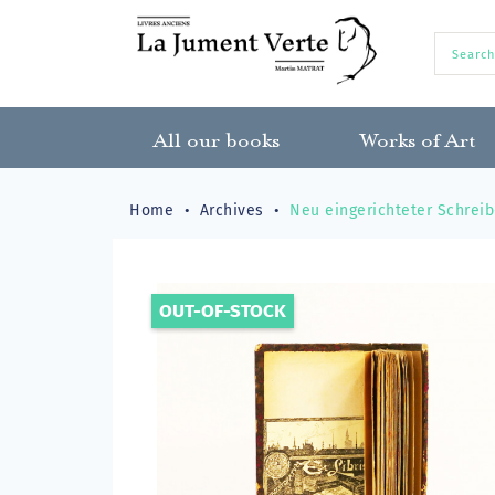
All our books
Works of Art
Home
Archives
Neu eingerichteter Schreib-
OUT-OF-STOCK