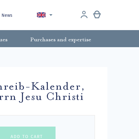

News
ues
Purchases and expertise
hreib-Kalender,
rrn Jesu Christi
ADD TO CART