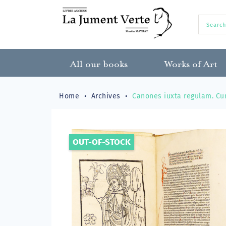
All our books
Works of Art
Home
Archives
Canones iuxta regulam. Cu
OUT-OF-STOCK