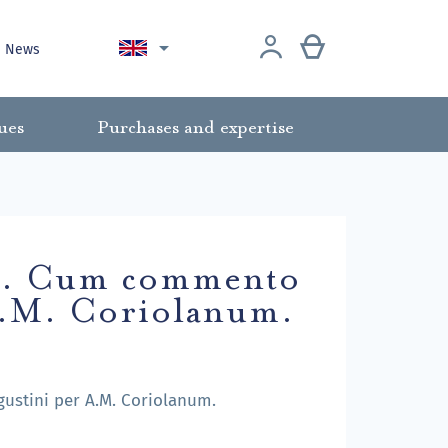

News
ues
Purchases and expertise
am. Cum commento
 A.M. Coriolanum.
ustini per A.M. Coriolanum.