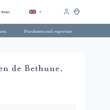

News
ues
Purchases and expertise
en de Bethune,