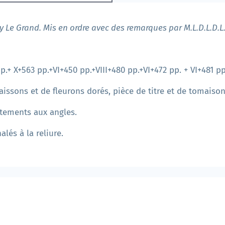
nry Le Grand. Mis en ordre avec des remarques par M.L.D.L.D.L
p.+ X+563 pp.+VI+450 pp.+VIII+480 pp.+VI+472 pp. + VI+481 pp
aissons et de fleurons dorés, pièce de titre et de tomais
ttements aux angles.
lés à la reliure.