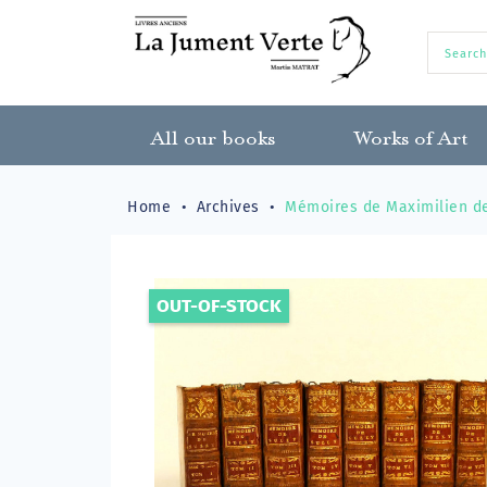
All our books
Works of Art
Home
Archives
Mémoires de Maximilien d
OUT-OF-STOCK