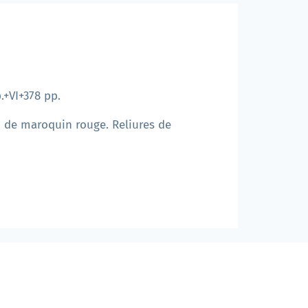
.
.+VI+378 pp.
on de maroquin rouge. Reliures de