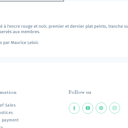
ré à l'encre rouge et noir, premier et dernier plat peints, tranche s
réservés aux membres.
s par Maurice Leloir.
rmation
Follow us
of Sales
notices
e payment
ry