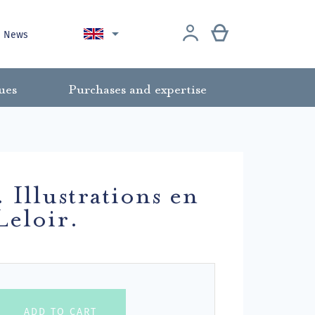

News
ues
Purchases and expertise
 Illustrations en
Leloir.
ADD TO CART