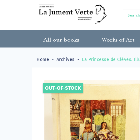
All our books
Works of Art
Home
Archives
La Princesse de Clèves. Ill
OUT-OF-STOCK