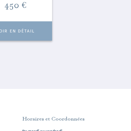
Prix
450 €
Prix
700 €
OIR EN DÉTAIL
VOIR EN DÉTAIL
Horaires et Coordonnées