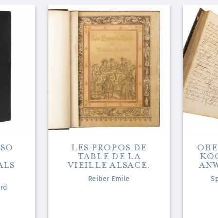
 SO
LES PROPOS DE
OBE
TABLE DE LA
KO
ALS
VIEILLE ALSACE.
ANW
Reiber Emile
Sp
rd