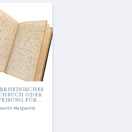
RRHEINISCHES
KOCH-BUCH SO
CHBUCH ODER
WOL FÜR
EISUNG FÜR...
GEISTLICHE ALS
AUCH...
oerlin Marguerite
Buchinger Bernhard