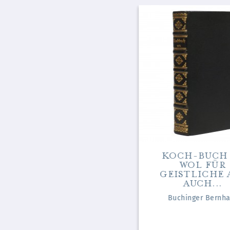
OBERRHEINISCHES
KOCH-BUCH
KOCHBUCH ODER
WOL FÜR
ANWEISUNG FÜR...
GEISTLICHE 
AUCH...
Spoerlin Marguerite
Buchinger Bernha