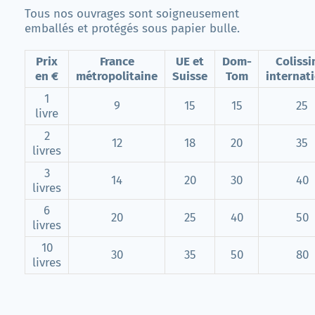
Tous nos ouvrages sont soigneusement
emballés et protégés sous papier bulle.
Prix
France
UE et
Dom-
Coliss
en €
métropolitaine
Suisse
Tom
internat
1
9
15
15
25
livre
2
12
18
20
35
livres
3
14
20
30
40
livres
6
20
25
40
50
livres
10
30
35
50
80
livres