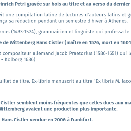
rich Petri gravée sur bois au titre et au verso du dernier f
rivit une compilation latine de lectures d'auteurs latins et 
ença sa rédaction pendant un semestre d'hiver à Athènes.
nus (1493-1524), grammairien et linguiste qui professa le 
re
de Wittenberg
Hans Cistler (maître en 1576, mort en 1601
t compositeur allemand Jacob Praetorius (
1586-1651) qui l
- Kolberg 1686)
t de titre. Ex-libris manuscrit au titre "Ex libris M. Jacob
ns Cistler semblent moins fréquentes que celles dues aux m
 Wittemberg avaient une production plus importante.
 Hans Cistler vendue en 2006 à Frankfurt.