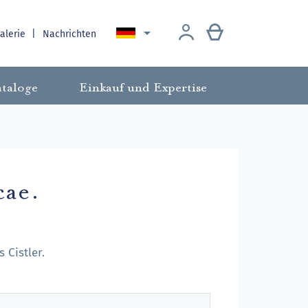

galerie
Nachrichten
taloge
Einkauf und Expertise
cae.
 Cistler.