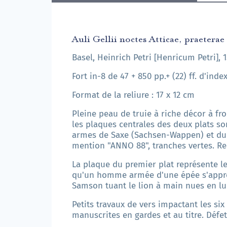
Auli Gellii noctes Atticae, praetera
Basel, Heinrich Petri [Henricum Petri], 
Fort in-8 de 47 + 850 pp.+ (22) ff. d'index
Format de la reliure : 17 x 12 cm
Pleine peau de truie à riche décor à fro
les plaques centrales des deux plats s
armes de Saxe (Sachsen-Wappen) et d
mention "ANNO 88", tranches vertes. Re
La plaque du premier plat représente l
qu'un homme armée d'une épée s'apprêt
Samson tuant le lion à main nues en lui 
Petits travaux de vers impactant les si
manuscrites en gardes et au titre. Défe