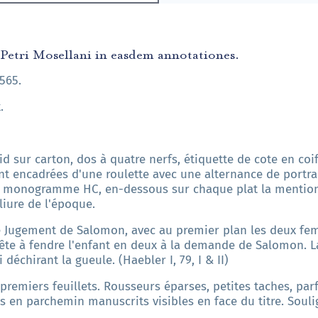
e Petri Mosellani in easdem annotationes.
1565.
.
id sur carton, dos à quatre nerfs, étiquette de cote en coif
ont encadrées d'une
roulette avec une alternance de portra
u
monogramme HC
, en-dessous sur chaque plat la mention 
liure de l'époque.
e Jugement de Salomon, avec au premier plan les deux fe
e à fendre l'enfant en deux à la demande de Salomon. La
déchirant la gueule. (Haebler I, 79, I & II)
x premiers feuillets. Rousseurs éparses, petites taches, pa
ts en parchemin manuscrits visibles en face du titre. Sou