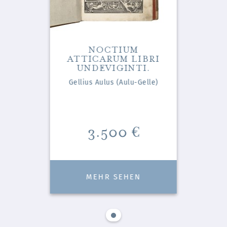
NOCTIUM
IBRI
ATTICARUM LIBRI
ATT
I.
UNDEVIGINTI.
U
Gelle)
Gellius Aulus (Aulu-Gelle)
Gelli
Preis
3.500 €
N
MEHR SEHEN
1