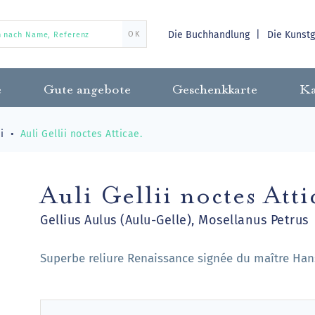
Die Buchhandlung
Die Kunst
OK
e
Gute angebote
Geschenkkarte
Ka
i
Auli Gellii noctes Atticae.
Auli Gellii noctes Atti
Gellius Aulus (Aulu-Gelle), Mosellanus Petrus
Superbe reliure Renaissance signée du maître Hans