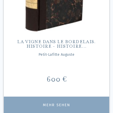
LA VIGNE DANS LE BORDELAIS.
HISTOIRE - HISTOIRE...
Petit-Lafitte Auguste
Preis
600 €
MEHR SEHEN