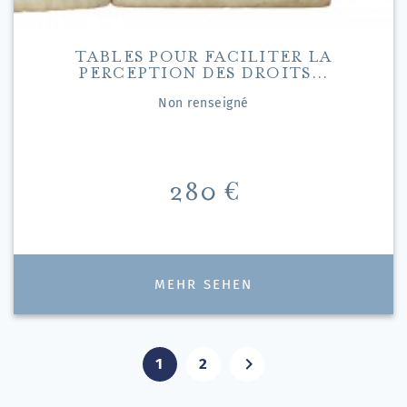
TABLES POUR FACILITER LA
PERCEPTION DES DROITS...
Non renseigné
Preis
280 €
MEHR SEHEN

1
2