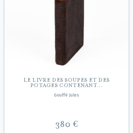
LE LIVRE DES SOUPES ET DES
POTAGES CONTENANT...
Gouffé Jules
Preis
380 €