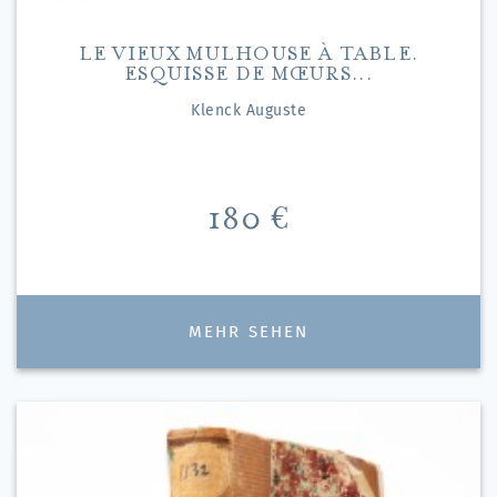
LE VIEUX MULHOUSE À TABLE.
ESQUISSE DE MŒURS...
Klenck Auguste
Preis
180 €
MEHR SEHEN