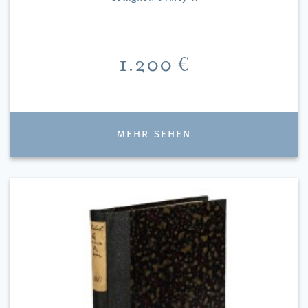
Preis
1.200 €
MEHR SEHEN