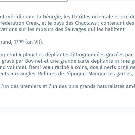
e et méridionale, la Géorgie, les Florides orientale et occi
fédération Creek, et le pays des Chactaws ; contenant des d
rvations sur les moeurs des Sauvages qui les habitent.
rand, 1799 (an VII).
mprend 4 planches dépliantes lithographiées gravées par S
 gravé par Bovinet et une grande carte dépliante in-fine 
d volume). Demi veau raciné à coins, dos à nerfs orné de f
ements aux angles. Reliures de l'époque. Manque les gardes,
 l'un des premiers et l'un des plus grands naturalistes amé