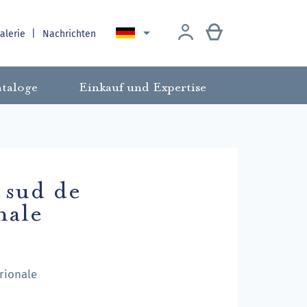

galerie
Nachrichten
taloge
Einkauf und Expertise
s sud de
nale
rionale