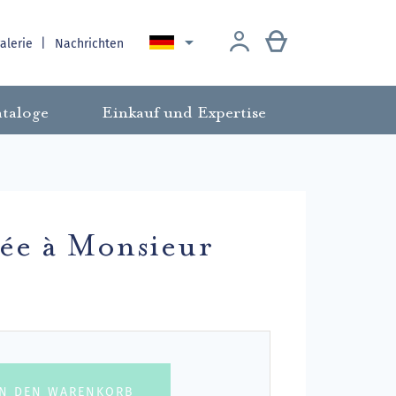

galerie
Nachrichten
taloge
Einkauf und Expertise
née à Monsieur
IN DEN WARENKORB