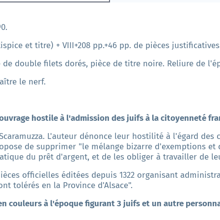
90.
tispice et titre) + VIII+208 pp.+46 pp. de pièces justificatives
de double filets dorés, pièce de titre noire. Reliure de l'
ître le nerf.
ouvrage hostile à l'admission des juifs à la citoyenneté fra
à Scaramuzza. L'auteur dénonce leur hostilité à l'égard des 
propose de supprimer "le mélange bizarre d'exemptions et
atique du prêt d'argent, et de les obliger à travailler de l
ièces officielles éditées depuis 1322 organisant administra
t tolérés en la Province d'Alsace".
n couleurs à l'époque figurant 3 juifs et un autre personna