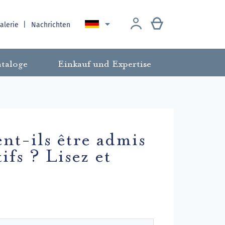

galerie
Nachrichten
taloge
Einkauf und Expertise
ent-ils être admis
ifs ? Lisez et