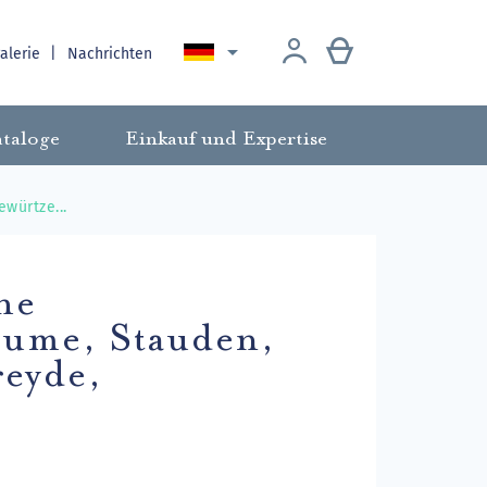

galerie
Nachrichten
taloge
Einkauf und Expertise
würtze...
he
äume, Stauden,
reyde,