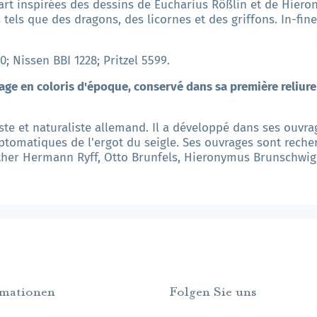
part inspirées des dessins de Eucharius Rößlin et de Hier
 tels que des dragons, des licornes et des griffons. In-fi
0; Nissen BBI 1228; Pritzel 5599.
vrage en coloris d'époque, conservé dans sa première reliur
te et naturaliste allemand. Il a développé dans ses ouvrag
ptomatiques de l'ergot du seigle. Ses ouvrages sont rec
her Hermann Ryff, Otto Brunfels, Hieronymus Brunschwig
rmationen
Folgen Sie uns