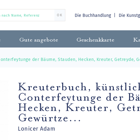
Die Buchhandlung
Die Kunst
OK
e
Gute angebote
Geschenkkarte
Ka
Conterfeytunge der Bäume, Stauden, Hecken, Kreuter, Getreyde, Ge
Kreuterbuch, künstlic
Conterfeytunge der B
Hecken, Kreuter, Get
Gewürtze...
Lonicer Adam