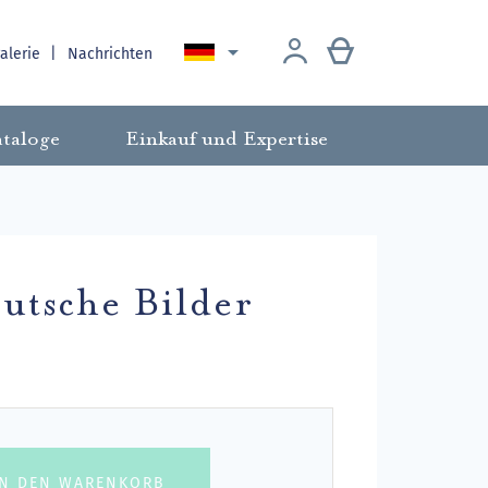

galerie
Nachrichten
taloge
Einkauf und Expertise
utsche Bilder
.
IN DEN WARENKORB