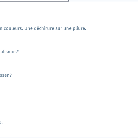
n couleurs. Une déchirure sur une pliure.
nalismus?
essen?
e.