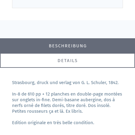
BESCHREIBUNG
DETAILS
Strasbourg, druck und verlag von G. L. Schuler, 1842.
In-8 de 610 pp + 12 planches en double-page montées
sur onglets in-fine. Demi-basane aubergine, dos à
nerfs orné de filets dorés, titre doré. Dos insolé.
Petites rousseurs ça et là. Ex libris.
Edition originale en très belle condition.