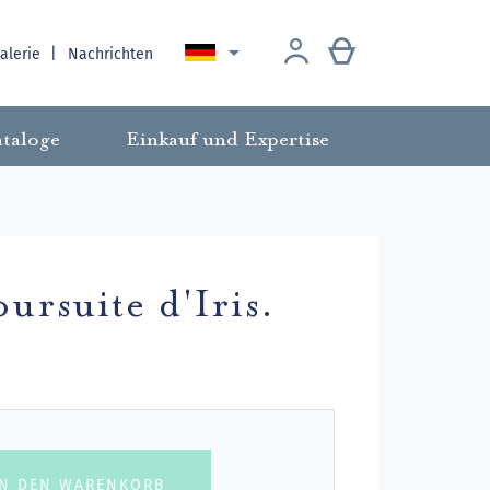

galerie
Nachrichten
taloge
Einkauf und Expertise
oursuite d'Iris.
IN DEN WARENKORB