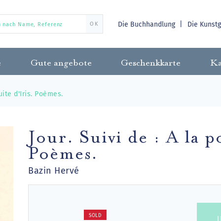
Die Buchhandlung
Die Kunst
OK
e
Gute angebote
Geschenkkarte
Ka
uite d'Iris. Poèmes.
Jour. Suivi de : A la p
Poèmes.
Bazin Hervé
SOLD