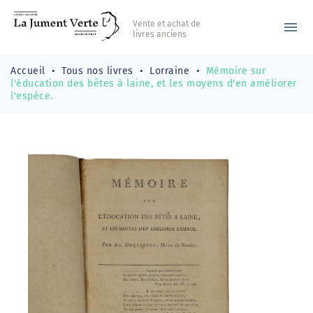
Vente et achat de
menu
livres anciens
Accueil
Tous nos livres
Lorraine
Mémoire sur
l'éducation des bêtes à laine, et les moyens d'en améliorer
l'espèce.