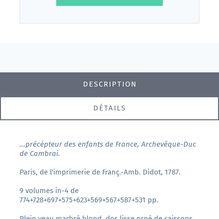
DESCRIPTION
DÉTAILS
...précépteur des enfants de France, Archevêque-Duc
de Cambrai.
Paris, de l'imprimerie de Franç.-Amb. Didot, 1787.
9 volumes in-4 de
774+728+697+575+623+569+567+587+531 pp.
Plein veau marbré blond, dos lisse orné de caissons,