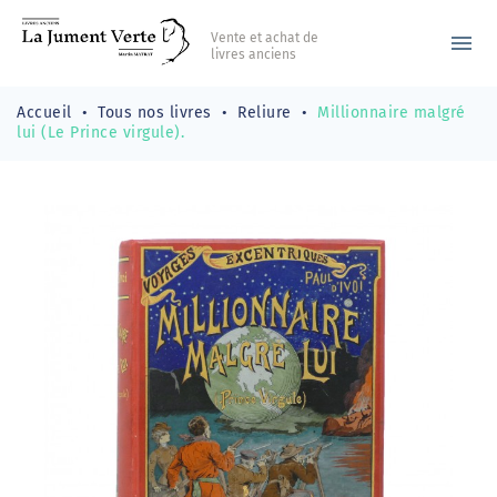
Vente et achat de
menu
livres anciens
Accueil
Tous nos livres
Reliure
Millionnaire malgré
lui (Le Prince virgule).