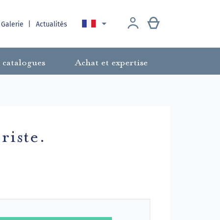

 Galerie
Actualités
 catalogues
Achat et expertise
riste.