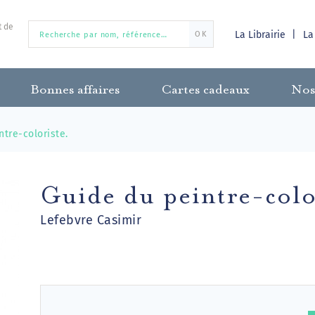
t de
La Librairie
La
OK
Bonnes affaires
Cartes cadeaux
Nos
ntre-coloriste.
Guide du peintre-colo
Lefebvre Casimir