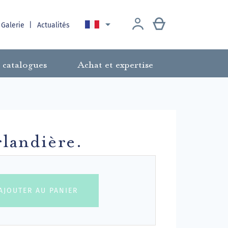

 Galerie
Actualités
 catalogues
Achat et expertise
landière.
AJOUTER AU PANIER