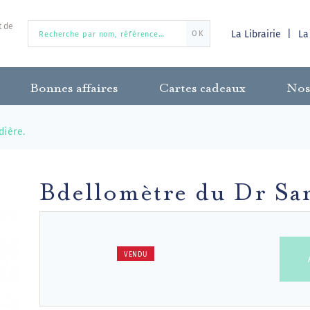
t de
La Librairie
La
OK
Bonnes affaires
Cartes cadeaux
Nos
dière.
Bdellomètre du Dr Sar
VENDU