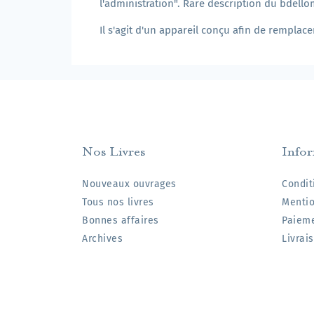
l'administration". Rare description du bdello
Il s'agit d'un appareil conçu afin de remplac
Nos Livres
Info
Nouveaux ouvrages
Condit
Tous nos livres
Mentio
Bonnes affaires
Paieme
Archives
Livrai