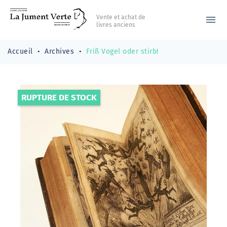
Vente et achat de
menu
livres anciens
Accueil
Archives
Friß Vogel oder stirb!
RUPTURE DE STOCK