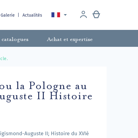

 Galerie
Actualités
 catalogues
Achat et expertise
cle.
 ou la Pologne au
guste II Histoire
igismond-Auguste II; Histoire du XVIè