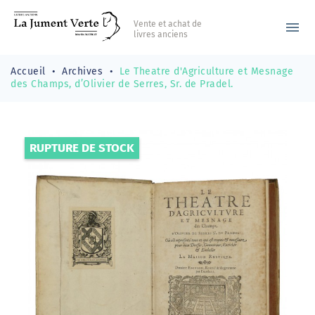
Vente et achat de
menu
livres anciens
Accueil
Archives
Le Theatre d'Agriculture et Mesnage
des Champs, d’Olivier de Serres, Sr. de Pradel.
RUPTURE DE STOCK