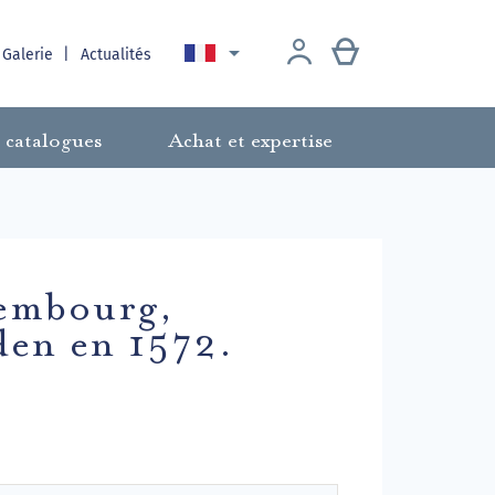

 Galerie
Actualités
 catalogues
Achat et expertise
sembourg,
den en 1572.