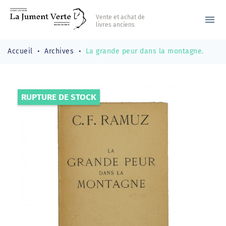
Vente et achat de
menu
livres anciens
Accueil
Archives
La grande peur dans la montagne‎.
RUPTURE DE STOCK