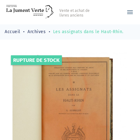
Vente et achat de
menu
livres anciens
Accueil
Archives
Les assignats dans le Haut-Rhin.
RUPTURE DE STOCK