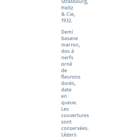
Strasbourg,
Heitz
& Cie,
1932.
Demi
basane
marron,
dos à
nerfs
orné
de
fleurons
dorés,
date
en
queue.
Les
couvertures
sont
conservées.
Légers