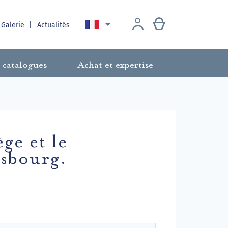

 Galerie
Actualités
 catalogues
Achat et expertise
ge et le
sbourg.