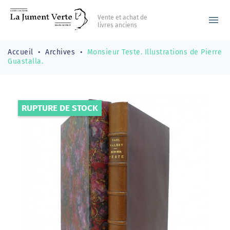
Vente et achat de
menu
livres anciens
Accueil
Archives
Monsieur Teste. Illustrations de Pierre
Guastalla.
RUPTURE DE STOCK