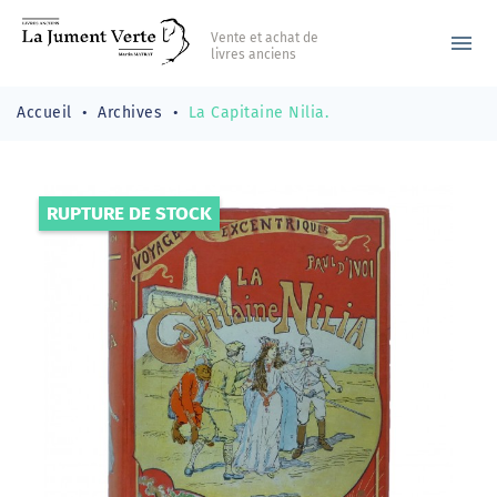
Vente et achat de
menu
livres anciens
Accueil
Archives
La Capitaine Nilia.
RUPTURE DE STOCK