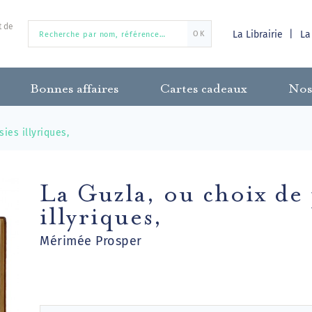
t de
La Librairie
La
OK
Bonnes affaires
Cartes cadeaux
Nos
ies illyriques,
La Guzla, ou choix de 
illyriques,
Mérimée Prosper