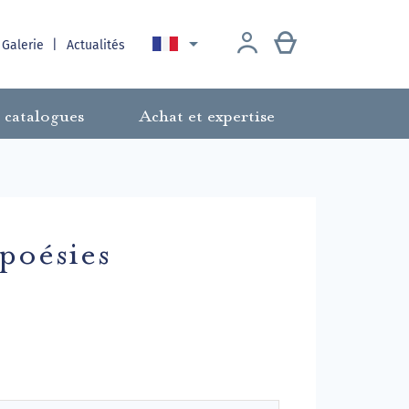

 Galerie
Actualités
 catalogues
Achat et expertise
poésies