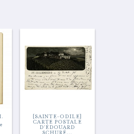
.
[SAINTE-ODILE]
CARTE POSTALE
PFIN
de
D'ÉDOUARD
LUST
SCHURÉ...
STRAS