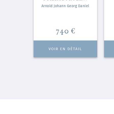
ouard
Arnold Johann Georg Daniel
Prix
740 €
ÉTAIL
VOIR EN DÉTAIL