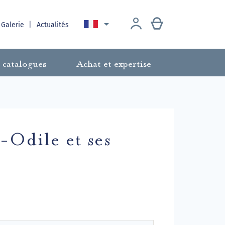

 Galerie
Actualités
 catalogues
Achat et expertise
-Odile et ses