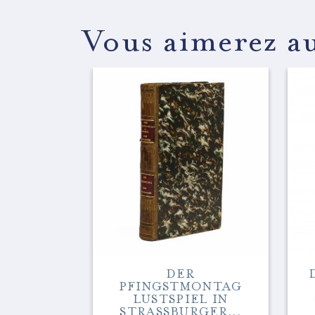
Vous aimerez au
ODILE]
DER
STALE
PFINGSTMONTAG
ARD
LUSTSPIEL IN
...
STRASSBURGER...