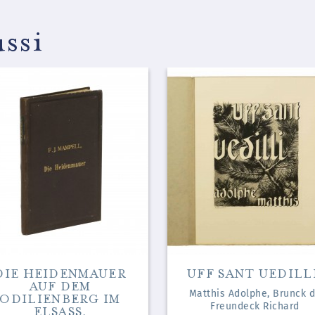
ssi
DIE HEIDENMAUER
UFF SANT UEDILLI
AUF DEM
Matthis Adolphe, Brunck 
ODILIENBERG IM
Freundeck Richard
ELSASS.