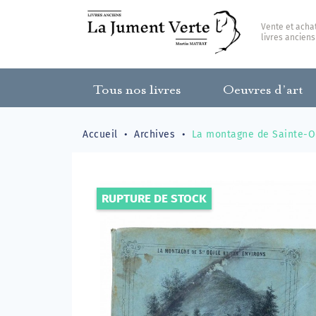
Vente et acha
livres anciens
Tous nos livres
Oeuvres d’art
Accueil
Archives
La montagne de Sainte-Odi
RUPTURE DE STOCK