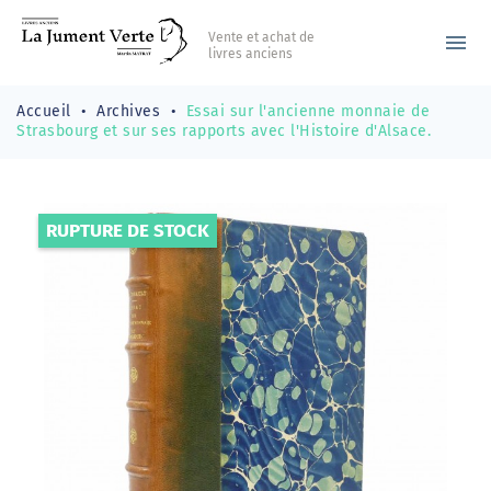
Vente et achat de
menu
livres anciens
Accueil
Archives
Essai sur l'ancienne monnaie de
Strasbourg et sur ses rapports avec l'Histoire d'Alsace.
RUPTURE DE STOCK