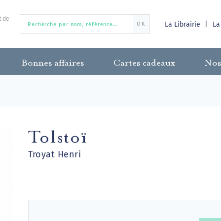
t de
La Librairie
La
OK
Bonnes affaires
Cartes cadeaux
Nos
Tolstoï
Troyat Henri