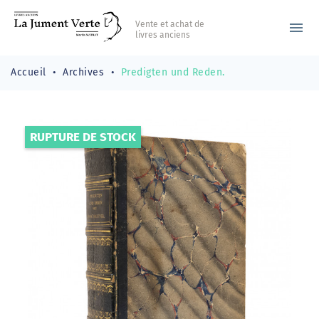
Vente et achat de
menu
livres anciens
Accueil
Archives
Predigten und Reden.
RUPTURE DE STOCK