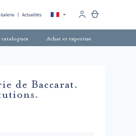

 Galerie
Actualités
 catalogues
Achat et expertise
rie de Baccarat.
tutions.