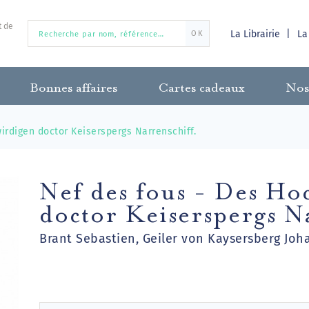
t de
La Librairie
La
OK
Bonnes affaires
Cartes cadeaux
Nos
irdigen doctor Keiserspergs Narrenschiff.
Nef des fous - Des Ho
doctor Keiserspergs N
Brant Sebastien, Geiler von Kaysersberg Joh