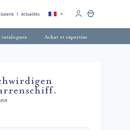

 Galerie
Actualités
 catalogues
Achat et expertise
chwirdigen
arrenschiff.
ann