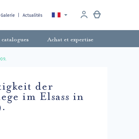

 Galerie
Actualités
 catalogues
Achat et expertise
09.
igkeit der
ege im Elsass in
9.